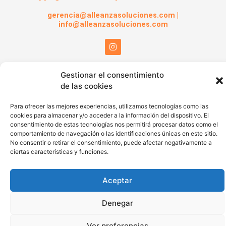
gerencia@alleanzasoluciones.com |
info@alleanzasoluciones.com
I
n
s
t
a
Gestionar el consentimiento
g
de las cookies
r
a
m
Para ofrecer las mejores experiencias, utilizamos tecnologías como las
cookies para almacenar y/o acceder a la información del dispositivo. El
consentimiento de estas tecnologías nos permitirá procesar datos como el
comportamiento de navegación o las identificaciones únicas en este sitio.
No consentir o retirar el consentimiento, puede afectar negativamente a
ciertas características y funciones.
Aceptar
Denegar
Ver preferencias