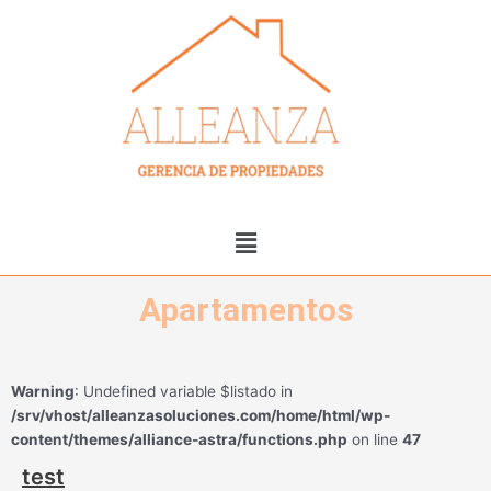
Skip
to
content
Menu
Apartamentos
Warning
: Undefined variable $listado in
/srv/vhost/alleanzasoluciones.com/home/html/wp-
content/themes/alliance-astra/functions.php
on line
47
test